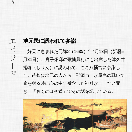
地元民に誘われて参詣
好天に恵まれた元禄2（1689）年4月13日（新暦5
月31日）、鹿子畑邸の歌仙興行にも出席した津久井
翅輪（しりん）に誘われて、ここ八幡宮に参詣し
た。芭蕉は地元の人から、那須与一が屋島の戦いで
扇を射る時に心の中で祈念した神社がここだと聞
き、『おくのほそ道』でその話を記している。