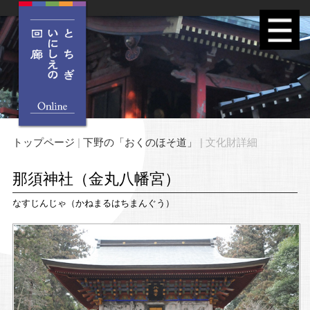
トップページ
|
下野の「おくのほそ道」
| 文化財詳細
那須神社（金丸八幡宮）
なすじんじゃ（かねまるはちまんぐう）