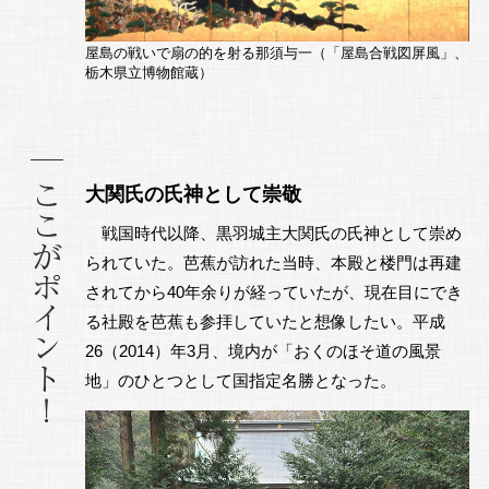
屋島の戦いで扇の的を射る那須与一（「屋島合戦図屏風」、
栃木県立博物館蔵）
大関氏の氏神として崇敬
戦国時代以降、黒羽城主大関氏の氏神として崇め
られていた。芭蕉が訪れた当時、本殿と楼門は再建
されてから40年余りが経っていたが、現在目にでき
る社殿を芭蕉も参拝していたと想像したい。平成
26（2014）年3月、境内が「おくのほそ道の風景
地」のひとつとして国指定名勝となった。