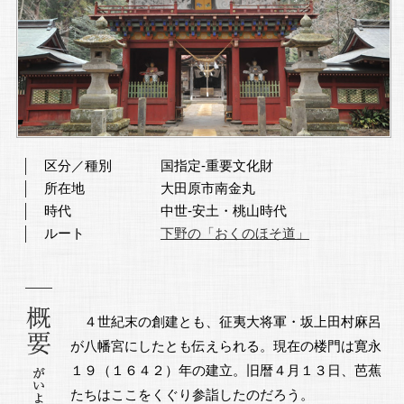
区分／種別
国指定-重要文化財
所在地
大田原市南金丸
時代
中世-安土・桃山時代
ルート
下野の「おくのほそ道」
４世紀末の創建とも、征夷大将軍・坂上田村麻呂
が八幡宮にしたとも伝えられる。現在の楼門は寛永
１９（１６４２）年の建立。旧暦４月１３日、芭蕉
たちはここをくぐり参詣したのだろう。